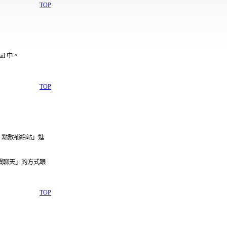
TOP
l 中。
TOP
 點數補給站」進
費聊天」的方式跟
TOP