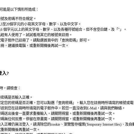
可能是以下情形所造成：
帳號及密碼不符合規定。
3至20個字元的小寫英文字母、數字、以及中文字。
6 個字元以上的英文字母、數字、以及各種符號組合，但不含空白鍵、及「"」。
已經有人使用了，試試看用其它的帳號來註冊。
或電子郵件已註冊了，請點選首頁中的「查詢密碼」即可。
註冊，建議換電腦，或重新開機後再試一次。
登入?
時，請檢查：
與密碼是否輸入正確。
確定您的密碼是否正確，您可以點選「查詢密碼」，輸入您在註冊時所填寫的帳號或電
送到您在註冊時所填寫的電子郵件中。若您一直沒收到E-Mail，請與我們聯絡。
密碼送出後會一直要求重複輸入，請關閉視窗，或重新開機後再重試一次。
密碼無任何反應，停留在原畫面，請關閉視窗，或重新開機後再重試一次。
正確仍無法登入，請清除您的cookie、瀏覽暫存檔案(Temporary Internet files)
或重新開機後再重試一次。