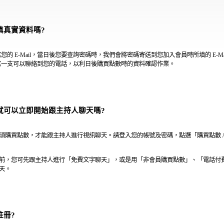
填真實資料嗎?
您的 E-Mail，當日後您要查詢密碼時，我們會將密碼寄送到您加入會員時所填的 E-Mai
寫一支可以聯絡到您的電話，以利日後購買點數時的資料確認作業。
就可以立即開始跟主持人聊天嗎?
須購買點數，才能跟主持人進行視訊聊天。請登入您的帳號及密碼，點選「購買點數 /
前，您可先跟主持人進行「免費文字聊天」，或是用「非會員購買點數」、「電話付
天。
註冊?