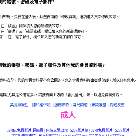
我的帳號、密碼及電子郵件?
員密碼，只要在登入後，點選頁面的「修改資料」選項進入頁面修改即可。
：在「帳號」欄位填入您的新帳號即可。
：在「密碼」及「確認密碼」欄位填入您的新密碼即可。
郵件：在「電子郵件」欄位填入您的新電子郵件即可。
到我的帳號、密碼、電子郵件及其他我的會員資料嗎?
資料安全，您的會員資料是不會公開的。您的會員資料經由密碼保護，所以只有您本
電腦(尤其是公用電腦)，請按頁面上方的「會員登出」 項，以避免資料外洩。
美腿絲襪性
|
隱私權聲明
|
服務條款
|
常見問題
|
賺錢聯盟
|
問題反應
成人
5278cc免費影片 超級賣
|
色情文學5278
|
5278影片網
|
5278免費影片
|
5278影片