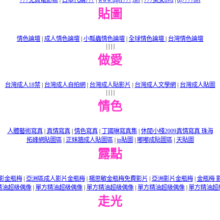
777免費電影區
|
日本代購777
|
www.tiger777,net
|
777美女dvd
|
dj7777net
貼圖
情色論壇
|
成人情色論壇
|
小瓢蟲情色論壇
|
全球情色論壇
|
台灣情色論壇
|
|
|
|
做愛
台灣成人18禁
|
台灣成人自拍網
|
台灣成人貼影片
|
台灣成人文學網
|
台灣成人貼圖
|
|
|
|
情色
人體藝術寫真
|
真情寫真
|
情色寫真
|
丁國琳寫真集
|
休閒小棧2009真情寫真 珠海
拓峰網貼圖區
|
正妹牆成人貼圖區
|
jp貼圖
|
嘟嘟成貼圖區
|
天貼圖
露點
影金瓶梅
|
亞洲區成人影片金瓶梅
|
楊思敏金瓶梅免費影片
|
亞洲影片金瓶梅
|
金瓶梅 
精油超級偶像
|
單方精油超級偶像
|
單方精油超級偶像
|
單方精油超級偶像
|
單方精油超
走光